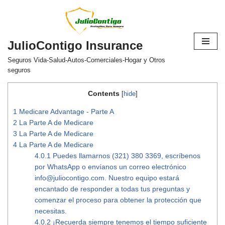
Saltar
al
JulioContigo Insurance
contenido
Seguros Vida-Salud-Autos-Comerciales-Hogar y Otros
seguros
Contents
[
hide
]
1
Medicare Advantage - Parte A
2
La Parte A de Medicare
3
La Parte A de Medicare
4
La Parte A de Medicare
4.0.1
Puedes llamarnos (321) 380 3369, escríbenos
por WhatsApp o envíanos un correo electrónico
info@juliocontigo.com. Nuestro equipo estará
encantado de responder a todas tus preguntas y
comenzar el proceso para obtener la protección que
necesitas.
4.0.2
¡Recuerda siempre tenemos el tiempo suficiente