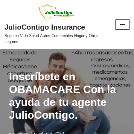
Saltar
al
JulioContigo Insurance
contenido
Seguros Vida-Salud-Autos-Comerciales-Hogar y Otros
seguros
Inscríbete en
OBAMACARE Con la
ayuda de tu agente
JulioContigo.
por
admin
octubre 5, 2023