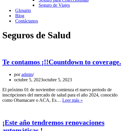
Seguro de Viajes
Glosario
Blog
Contáctanos
Seguros de Salud
Te contamos ¡!!Countdown to coverage.
por
admin
octubre 5, 2023
octubre 5, 2023
El próximo 01 de noviembre comienza el nuevo periodo de
inscripciones del mercado de salud para el año 2024, conocido
Te
como Obamacare o ACA, Es…
Leer más »
contamos
¡!!Countdown
to
coverage.
¡Este año tendremos renovaciones
automáticas.!