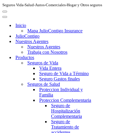
Seguros Vida-Salud-Autos-Comerciales-Hogar y Otros seguros
Menú
de
Menú
navegación
de
Inicio
navegación
Mapa JulioContigo Insurance
JulioContigo
Nuestros Agentes
Nuestros Agentes
Trabaja con Nosotros
Productos
Seguros de Vida
Vida Entera
Seguro de Vida a Término
Seguro Gastos finales
Seguros de Salud
Proteccion Individual y
Familia
Proteccion Complementaria
Seguro de
Hospitalización
Complementaria
Seguro de
Tratamiento de
accidentes