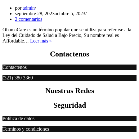
Chip?
por
admin
septiembre 28, 2023
octubre 5, 2023
2 comentarios
ObamaCare es un término popular que se utiliza para referirse a la
Ley del Cuidado de Salud a Bajo Precio, Su nombre real es
Qué
Affordable…
Leer más »
es
Obamacare
Contactenos
?
Contactenos
(321) 380 3369
Nuestras Redes
Seguridad
Política de datos
Terminos y condiciones