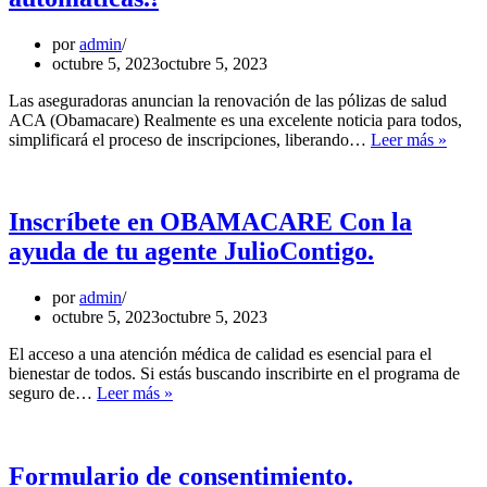
por
admin
octubre 5, 2023
octubre 5, 2023
Las aseguradoras anuncian la renovación de las pólizas de salud
ACA (Obamacare) Realmente es una excelente noticia para todos,
¡Este
simplificará el proceso de inscripciones, liberando…
Leer más »
año
tendr
renov
autom
Inscríbete en OBAMACARE Con la
ayuda de tu agente JulioContigo.
por
admin
octubre 5, 2023
octubre 5, 2023
El acceso a una atención médica de calidad es esencial para el
bienestar de todos. Si estás buscando inscribirte en el programa de
Inscríbete
seguro de…
Leer más »
en
OBAMACARE
Con
la
Formulario de consentimiento.